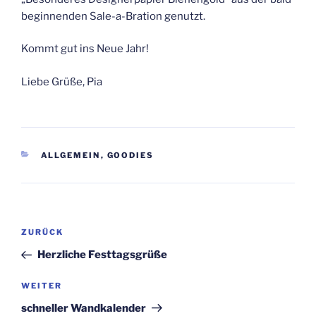
beginnenden Sale-a-Bration genutzt.
Kommt gut ins Neue Jahr!
Liebe Grüße, Pia
KATEGORIEN
ALLGEMEIN
,
GOODIES
Beitragsnavigation
Vorheriger
ZURÜCK
Beitrag
Herzliche Festtagsgrüße
Nächster
WEITER
Beitrag
schneller Wandkalender