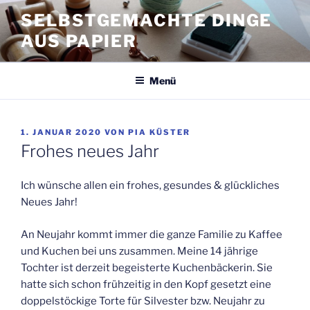
Zum
SELBSTGEMACHTE DINGE
Inhalt
AUS PAPIER
springen
Menü
VERÖFFENTLICHT
1. JANUAR 2020
VON
PIA KÜSTER
AM
Frohes neues Jahr
Ich wünsche allen ein frohes, gesundes & glückliches
Neues Jahr!
An Neujahr kommt immer die ganze Familie zu Kaffee
und Kuchen bei uns zusammen. Meine 14 jährige
Tochter ist derzeit begeisterte Kuchenbäckerin. Sie
hatte sich schon frühzeitig in den Kopf gesetzt eine
doppelstöckige Torte für Silvester bzw. Neujahr zu