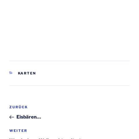
KATEGORIEN
KARTEN
Beitragsnavigation
Vorheriger
ZURÜCK
Beitrag
Eisbären…
Nächster
WEITER
Beitrag