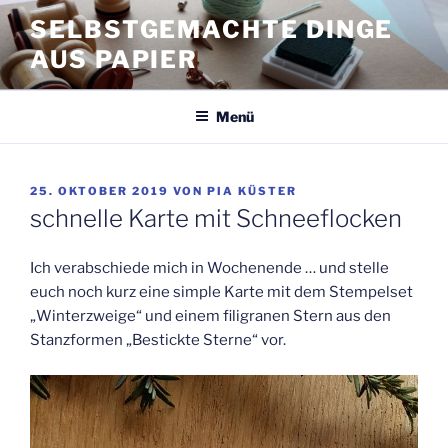
Zum
SELBSTGEMACHTE DINGE
Inhalt
AUS PAPIER
springen
Menü
VERÖFFENTLICHT
25. OKTOBER 2019
VON
PIA KÜSTER
AM
schnelle Karte mit Schneeflocken
Ich verabschiede mich in Wochenende … und stelle
euch noch kurz eine simple Karte mit dem Stempelset
„Winterzweige“ und einem filigranen Stern aus den
Stanzformen „Bestickte Sterne“ vor.