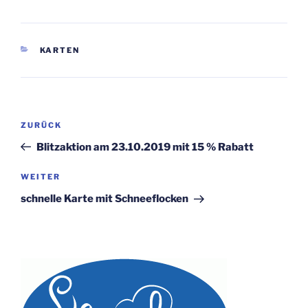
KATEGORIEN
KARTEN
Beitragsnavigation
Vorheriger
ZURÜCK
Beitrag
Blitzaktion am 23.10.2019 mit 15 % Rabatt
Nächster
WEITER
Beitrag
schnelle Karte mit Schneeflocken