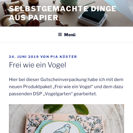
Zum
SELBSTGEMACHTE DINGE
Inhalt
AUS PAPIER
springen
Menü
VERÖFFENTLICHT
24. JUNI 2019
VON
PIA KÜSTER
AM
Frei wie ein Vogel
Hier bei dieser Gutscheinverpackung habe ich mit dem
neuen Produktpaket „Frei wie ein Vogel“ und dem dazu
passenden DSP „Vogelgarten“ gearbeitet.