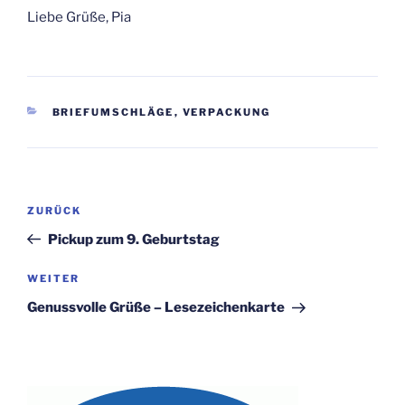
Liebe Grüße, Pia
KATEGORIEN
BRIEFUMSCHLÄGE
,
VERPACKUNG
Beitragsnavigation
Vorheriger
ZURÜCK
Beitrag
Pickup zum 9. Geburtstag
Nächster
WEITER
Beitrag
Genussvolle Grüße – Lesezeichenkarte