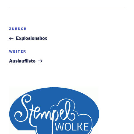
Beitragsnavigation
Vorheriger
ZURÜCK
Beitrag
Explosionsbox
Nächster
WEITER
Beitrag
Auslaufliste