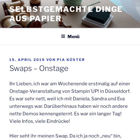
Zum
SELBSTGEMACHTE DINGE
Inhalt
AUS PAPIER
springen
Menü
VERÖFFENTLICHT
15. APRIL 2019
VON
PIA KÜSTER
AM
Swaps – Onstage
Ihr Lieben, ich war am Wochenende erstmalig auf einer
Onstage-Veranstaltung von Stampin`UP! in Düsseldorf.
Es war sehr nett, weil ich mit Daniela, Sandra und Eva
unterwegs war. Darüberhinaus haben wir noch andere
nette Demos kennengelernt. Es war ein langer Tag!
Viele Infos, viele Eindrücke!
Hier seht ihr meinen Swap. Da ich ja noch „neu“ bin,