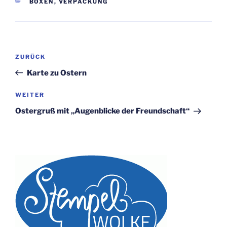
KATEGORIEN
BOXEN
,
VERPACKUNG
Beitragsnavigation
Vorheriger
ZURÜCK
Beitrag
Karte zu Ostern
Nächster
WEITER
Beitrag
Ostergruß mit „Augenblicke der Freundschaft“