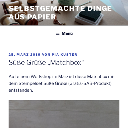
Zum
SELBSTGEMACHTE DINGE
Inhalt
AUS PAPIER
springen
Menü
VERÖFFENTLICHT
25. MÄRZ 2019
VON
PIA KÜSTER
AM
Süße Grüße „Matchbox“
Auf einem Workshop im März ist diese Matchbox mit
dem Stempelset Süße Grüße (Gratis-SAB-Produkt)
entstanden.