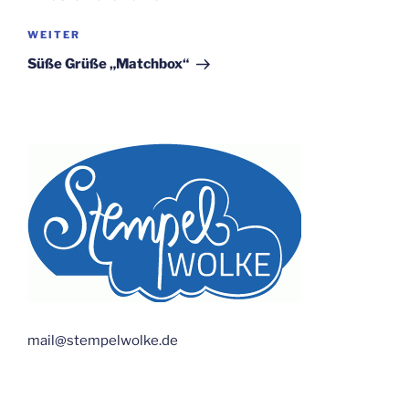
Nächster
WEITER
Beitrag
Süße Grüße „Matchbox“
mail@stempelwolke.de