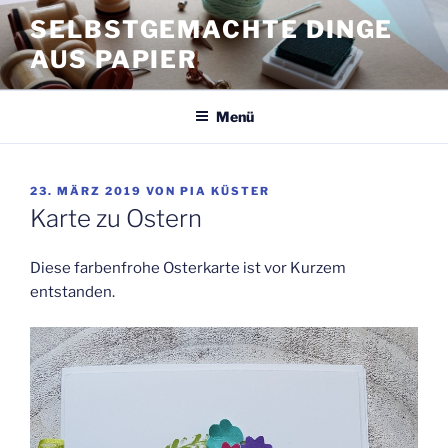
Zum
SELBSTGEMACHTE DINGE
Inhalt
AUS PAPIER
springen
Menü
VERÖFFENTLICHT
23. MÄRZ 2019
VON
PIA KÜSTER
AM
Karte zu Ostern
Diese farbenfrohe Osterkarte ist vor Kurzem
entstanden.