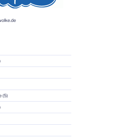
olke.de
)
e
(5)
)