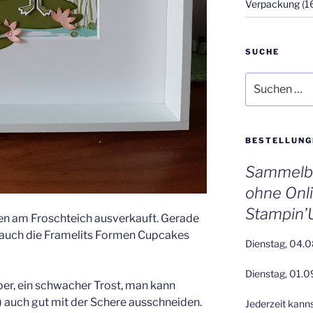
Verpackung
(1
SUCHE
Suchen
nach:
BESTELLUNG
Sammelbe
ohne Onl
Stampin’
men am Froschteich ausverkauft. Gerade
s auch die Framelits Formen Cupcakes
Dienstag, 04.0
Dienstag, 01.0
ber, ein schwacher Trost, man kann
 auch gut mit der Schere ausschneiden.
Jederzeit kann