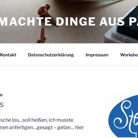
MACHTE DINGE AUS P
Kontakt
Datenschutzerklärung
Impressum
Worksho
ER
s
sche los…soll heißen, ich musste
men anfertigen…gesagt – getan… hier