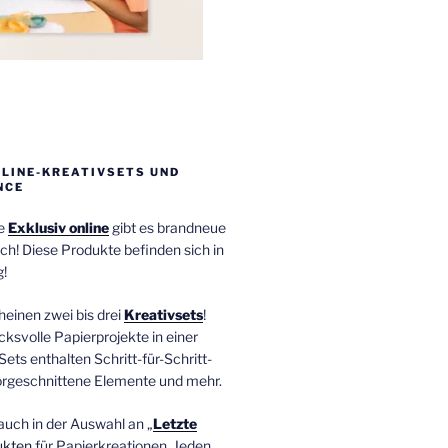
NLINE-KREATIVSETS UND
NCE
ie
Exklusiv online
gibt es brandneue
ch! Diese Produkte befinden sich in
!
einen zwei bis drei
Kreativsets
!
ucksvolle Papierprojekte in einer
Sets enthalten Schritt-für-Schritt-
orgeschnittene Elemente und mehr.
auch in der Auswahl an „
Letzte
ukten
für Papierkreationen. Jeden