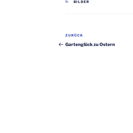
KATEGORIEN
BILDER
Beitragsnavigation
Vorheriger
ZURÜCK
Beitrag
Gartenglück zu Ostern