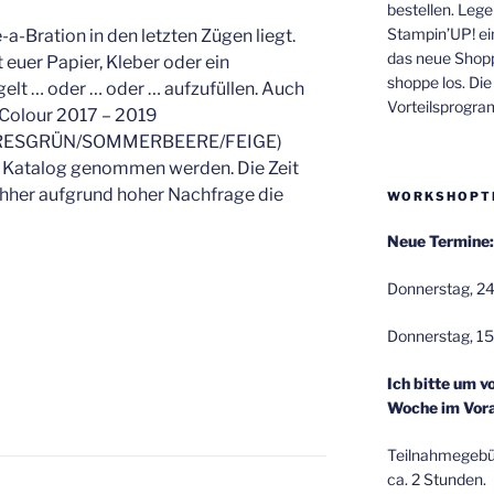
bestellen. Lege
Stampin’UP! ei
-a-Bration in den letzten Zügen liegt.
das neue Shop
 euer Papier, Kleber oder ein
shoppe los. Di
gelt … oder … oder … aufzufüllen. Auch
Vorteilsprogr
n Colour 2017 – 2019
RESGRÜN/SOMMERBEERE/FEIGE)
 Katalog genommen werden. Die Zeit
achher aufgrund hoher Nachfrage die
WORKSHOPT
Neue Termine:
Donnerstag, 24
Donnerstag, 15
Ich bitte um v
Woche im Vora
Teilnahmegebüh
ca. 2 Stunden.