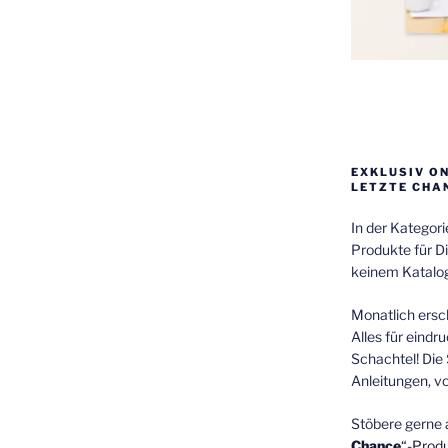
EXKLUSIV O
LETZTE CHA
In der Kategor
Produkte für Di
keinem Katalog
Monatlich ersch
Alles für eindr
Schachtel! Die 
Anleitungen, v
Stöbere gerne 
Chance
“-Prod