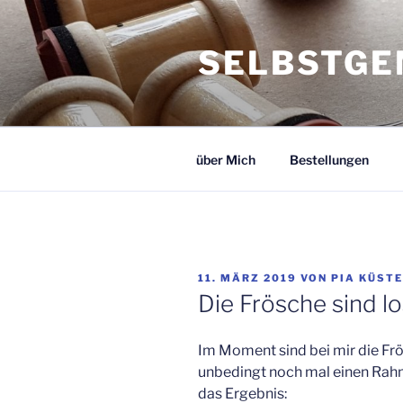
Zum
Inhalt
SELBSTGE
springen
über Mich
Bestellungen
VERÖFFENTLICHT
11. MÄRZ 2019
VON
PIA KÜST
AM
Die Frösche sind lo
Im Moment sind bei mir die Frö
unbedingt noch mal einen Rah
das Ergebnis: