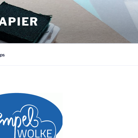
APIER
ps