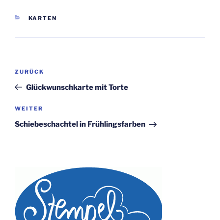
KATEGORIEN
KARTEN
Beitragsnavigation
Vorheriger
ZURÜCK
Beitrag
Glückwunschkarte mit Torte
Nächster
WEITER
Beitrag
Schiebeschachtel in Frühlingsfarben