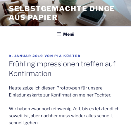
Zum
SELBSTGEMACHTE DINGE
Inhalt
AUS PAPIER
springen
Menü
VERÖFFENTLICHT
9. JANUAR 2019
VON
PIA KÜSTER
AM
Frühlingimpressionen treffen auf
Konfirmation
Heute zeige ich diesen Prototypen für unsere
Einladungskarte zur Konfirmation meiner Tochter.
Wir haben zwar noch einwenig Zeit, bis es letztendlich
soweit ist, aber nachher muss wieder alles schnell,
schnell gehen…