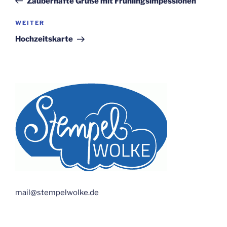
Zauberhafte Grüße mit Frühlingsimpessionen
Nächster
WEITER
Beitrag
Hochzeitskarte
mail@stempelwolke.de