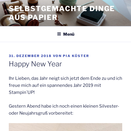
Zum
SELBSTGEMACHTE DINGE
Inhalt
AUS PAPIER
springen
Menü
VERÖFFENTLICHT
31. DEZEMBER 2018
VON
PIA KÜSTER
AM
Happy New Year
Ihr Lieben, das Jahr neigt sich jetzt dem Ende zu und ich
freue mich auf ein spannendes Jahr 2019 mit
Stampin`UP!
Gestern Abend habe ich noch einen kleinen Silvester-
oder Neujahrsgruß vorbereitet: