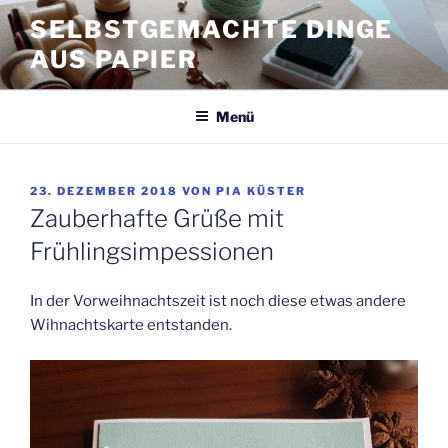
Zum
SELBSTGEMACHTE DINGE
Inhalt
AUS PAPIER
springen
Menü
VERÖFFENTLICHT
23. DEZEMBER 2018
VON
PIA KÜSTER
AM
Zauberhafte Grüße mit
Frühlingsimpessionen
In der Vorweihnachtszeit ist noch diese etwas andere
Wihnachtskarte entstanden.