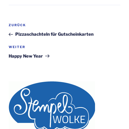
Beitragsnavigation
Vorheriger
ZURÜCK
Beitrag
Pizzaschachteln für Gutscheinkarten
Nächster
WEITER
Beitrag
Happy New Year