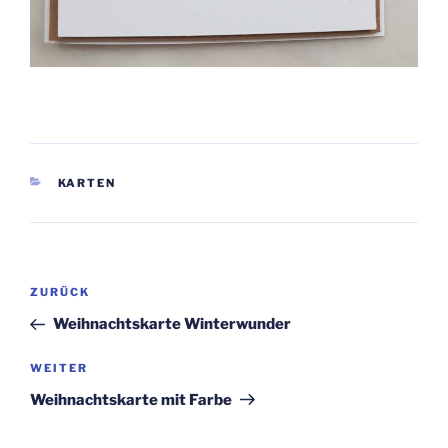
KATEGORIEN
KARTEN
Beitragsnavigation
Vorheriger
ZURÜCK
Beitrag
Weihnachtskarte Winterwunder
Nächster
WEITER
Beitrag
Weihnachtskarte mit Farbe