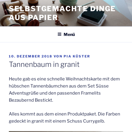
Zum
SELBSTGEMACHTE DINGE
Inhalt
AUS PAPIER
springen
Menü
VERÖFFENTLICHT
10. DEZEMBER 2018
VON
PIA KÜSTER
AM
Tannenbaum in granit
Heute gab es eine schnelle Weihnachtskarte mit dem
hübschen Tannenbäumchen aus dem Set Süsse
Adventsgrüße und den passenden Framelits
Bezaubernd Bestickt.
Alles kommt aus dem einen Produktpaket. Die Farben
gedeckt in granit mit einem Schuss Currygelb.