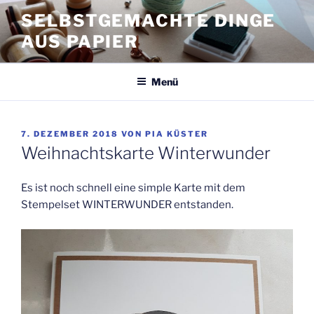
Zum
SELBSTGEMACHTE DINGE
Inhalt
AUS PAPIER
springen
Menü
VERÖFFENTLICHT
7. DEZEMBER 2018
VON
PIA KÜSTER
AM
Weihnachtskarte Winterwunder
Es ist noch schnell eine simple Karte mit dem
Stempelset WINTERWUNDER entstanden.