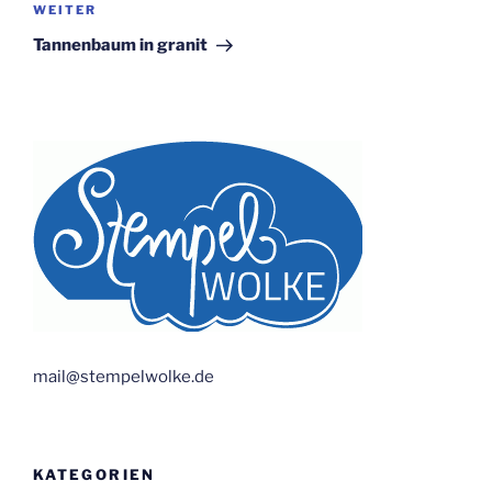
Nächster
WEITER
Beitrag
Tannenbaum in granit
mail@stempelwolke.de
KATEGORIEN