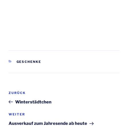
KATEGORIEN
GESCHENKE
Beitragsnavigation
Vorheriger
ZURÜCK
Beitrag
Winterstädtchen
Nächster
WEITER
Beitrag
Ausverkauf zum Jahresende ab heute