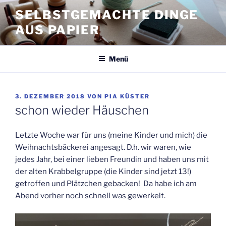
Zum
SELBSTGEMACHTE DINGE
Inhalt
AUS PAPIER
springen
Menü
VERÖFFENTLICHT
3. DEZEMBER 2018
VON
PIA KÜSTER
AM
schon wieder Häuschen
Letzte Woche war für uns (meine Kinder und mich) die
Weihnachtsbäckerei angesagt. D.h. wir waren, wie
jedes Jahr, bei einer lieben Freundin und haben uns mit
der alten Krabbelgruppe (die Kinder sind jetzt 13!)
getroffen und Plätzchen gebacken! Da habe ich am
Abend vorher noch schnell was gewerkelt.