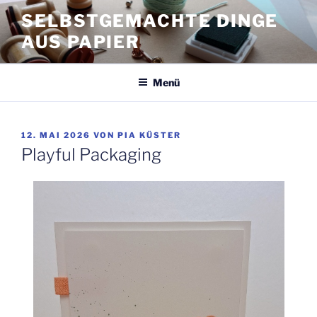
Zum
SELBSTGEMACHTE DINGE
Inhalt
AUS PAPIER
springen
Menü
VERÖFFENTLICHT
12. MAI 2026
VON
PIA KÜSTER
AM
Playful Packaging