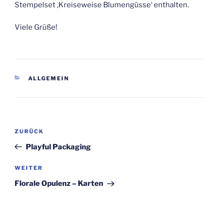
Stempelset ‚Kreiseweise Blumengüsse‘ enthalten.
Viele Grüße!
KATEGORIEN
ALLGEMEIN
Beitragsnavigation
Vorheriger
ZURÜCK
Beitrag
Playful Packaging
Nächster
WEITER
Beitrag
Florale Opulenz – Karten