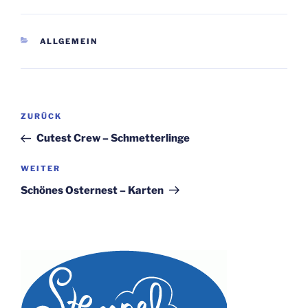
KATEGORIEN
ALLGEMEIN
Beitragsnavigation
Vorheriger
ZURÜCK
Beitrag
Cutest Crew – Schmetterlinge
Nächster
WEITER
Beitrag
Schönes Osternest – Karten