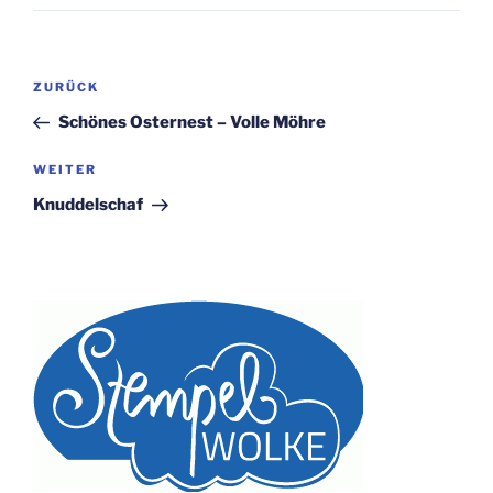
Beitragsnavigation
Vorheriger
ZURÜCK
Beitrag
Schönes Osternest – Volle Möhre
Nächster
WEITER
Beitrag
Knuddelschaf