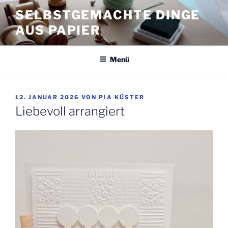
Zum
SELBSTGEMACHTE DINGE
Inhalt
AUS PAPIER
springen
Menü
VERÖFFENTLICHT
12. JANUAR 2026
VON
PIA KÜSTER
AM
Liebevoll arrangiert