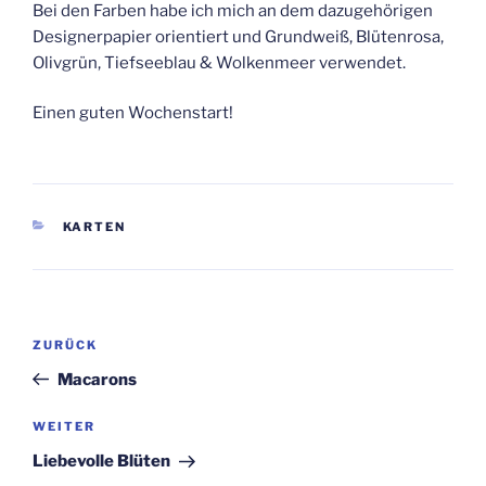
Bei den Farben habe ich mich an dem dazugehörigen
Designerpapier orientiert und Grundweiß, Blütenrosa,
Olivgrün, Tiefseeblau & Wolkenmeer verwendet.
Einen guten Wochenstart!
KATEGORIEN
KARTEN
Beitragsnavigation
Vorheriger
ZURÜCK
Beitrag
Macarons
Nächster
WEITER
Beitrag
Liebevolle Blüten