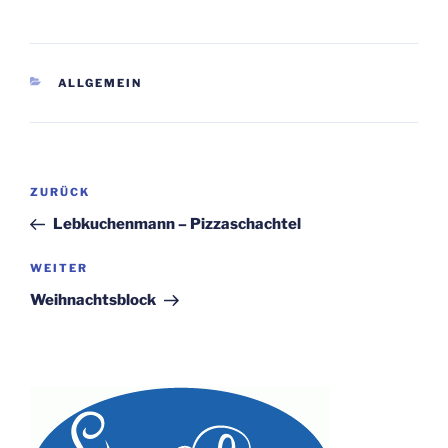
KATEGORIEN
ALLGEMEIN
Beitragsnavigation
Vorheriger
ZURÜCK
Beitrag
Lebkuchenmann – Pizzaschachtel
Nächster
WEITER
Beitrag
Weihnachtsblock