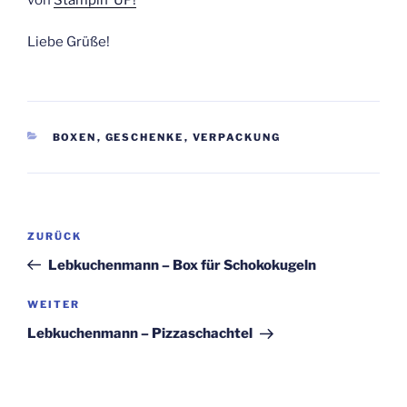
Liebe Grüße!
KATEGORIEN
BOXEN
,
GESCHENKE
,
VERPACKUNG
Beitragsnavigation
Vorheriger
ZURÜCK
Beitrag
Lebkuchenmann – Box für Schokokugeln
Nächster
WEITER
Beitrag
Lebkuchenmann – Pizzaschachtel