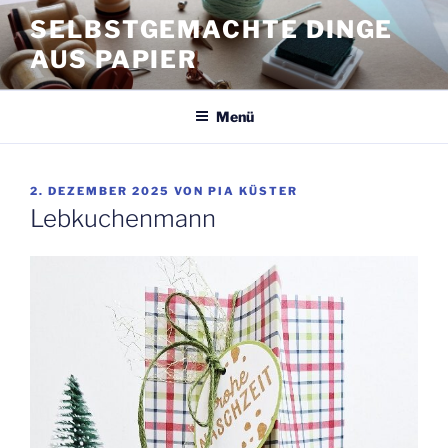
Zum
SELBSTGEMACHTE DINGE
Inhalt
AUS PAPIER
springen
Menü
VERÖFFENTLICHT
2. DEZEMBER 2025
VON
PIA KÜSTER
AM
Lebkuchenmann