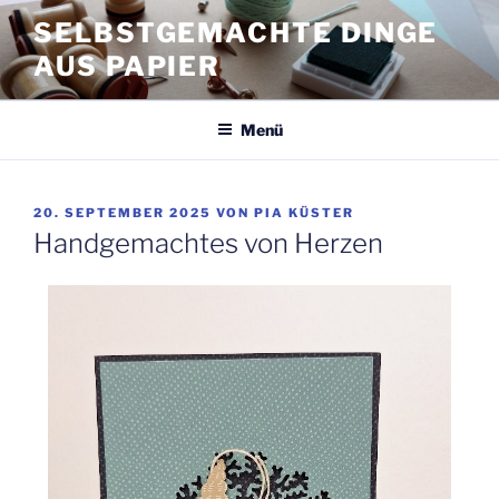
Zum
SELBSTGEMACHTE DINGE
Inhalt
AUS PAPIER
springen
Menü
VERÖFFENTLICHT
20. SEPTEMBER 2025
VON
PIA KÜSTER
AM
Handgemachtes von Herzen