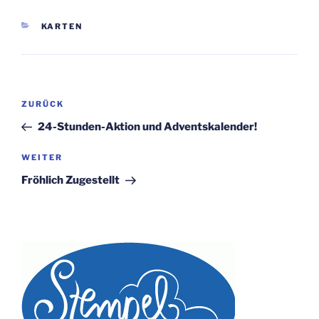
KATEGORIEN
KARTEN
Beitragsnavigation
Vorheriger
ZURÜCK
Beitrag
24-Stunden-Aktion und Adventskalender!
Nächster
WEITER
Beitrag
Fröhlich Zugestellt