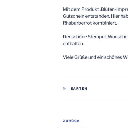
Mit dem Produkt ‚Blüten-Impres
Gutschein entstanden. Hier hab
Rhabarberrot kombiniert.
Der schöne Stempel ‚Wunscherfü
enthalten.
Viele Grüße und ein schönes 
KATEGORIEN
KARTEN
Beitragsnavigation
Vorheriger
ZURÜCK