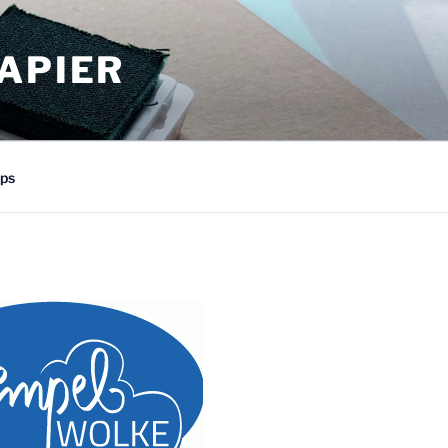
APIER
ps