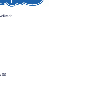
olke.de
)
e
(5)
)