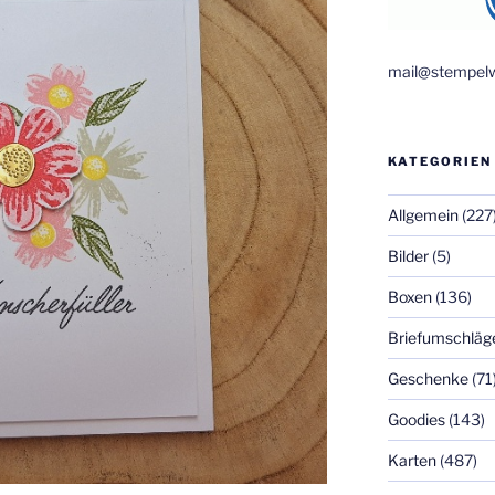
mail@stempelw
KATEGORIEN
Allgemein
(227
Bilder
(5)
Boxen
(136)
Briefumschläg
Geschenke
(71
Goodies
(143)
Karten
(487)