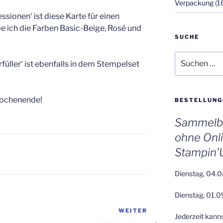
Verpackung
(1
sionen‘ ist diese Karte für einen
e ich die Farben Basic-Beige, Rosé und
SUCHE
Suchen
ller‘ ist ebenfalls in dem Stempelset
nach:
Wochenende!
BESTELLUNG
Sammelbe
ohne Onl
Stampin’
Dienstag, 04.0
Dienstag, 01.0
WEITER
Nächster
Jederzeit kann