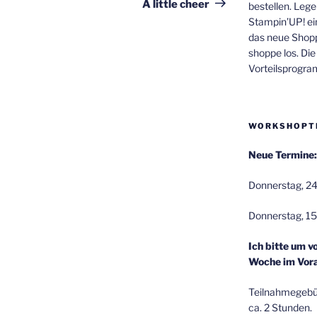
Beitrag
A little cheer
bestellen. Lege
Stampin’UP! ei
das neue Shop
shoppe los. Di
Vorteilsprogr
WORKSHOPT
Neue Termine:
Donnerstag, 24
Donnerstag, 15
Ich bitte um v
Woche im Vora
Teilnahmegebüh
ca. 2 Stunden.