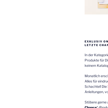
EXKLUSIV O
LETZTE CHA
In der Kategor
Produkte für Di
keinem Katalog
Monatlich ersch
Alles für eindr
Schachtel! Die 
Anleitungen, v
Stöbere gerne 
Chance
“-Prod