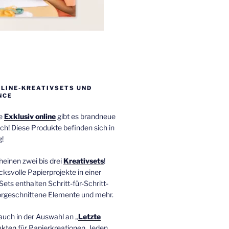
NLINE-KREATIVSETS UND
NCE
ie
Exklusiv online
gibt es brandneue
ch! Diese Produkte befinden sich in
!
einen zwei bis drei
Kreativsets
!
ucksvolle Papierprojekte in einer
Sets enthalten Schritt-für-Schritt-
orgeschnittene Elemente und mehr.
auch in der Auswahl an „
Letzte
ukten
für Papierkreationen. Jeden