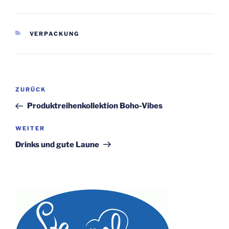
KATEGORIEN
VERPACKUNG
Beitragsnavigation
Vorheriger
ZURÜCK
Beitrag
Produktreihenkollektion Boho-Vibes
Nächster
WEITER
Beitrag
Drinks und gute Laune