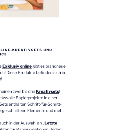
NLINE-KREATIVSETS UND
NCE
ie
Exklusiv online
gibt es brandneue
ch! Diese Produkte befinden sich in
!
einen zwei bis drei
Kreativsets
!
ucksvolle Papierprojekte in einer
Sets enthalten Schritt-für-Schritt-
orgeschnittene Elemente und mehr.
auch in der Auswahl an „
Letzte
ukten
für Papierkreationen. Jeden