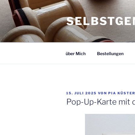
Zum
Inhalt
SELBSTGE
springen
über Mich
Bestellungen
VERÖFFENTLICHT
15. JULI 2025
VON
PIA KÜSTE
AM
Pop-Up-Karte mit 