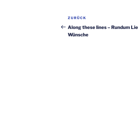
Beitragsnavigation
Vorheriger
ZURÜCK
Beitrag
Along these lines – Rundum Li
Wünsche