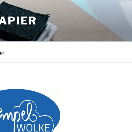
APIER
ps