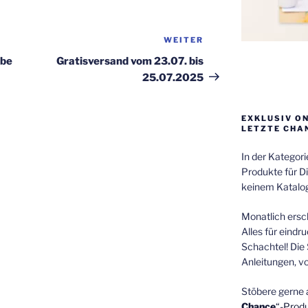
WEITER
Nächster
Beitrag
ebe
Gratisversand vom 23.07. bis
25.07.2025
EXKLUSIV O
LETZTE CHA
In der Kategor
Produkte für Di
keinem Katalog
Monatlich ersch
Alles für eindr
Schachtel! Die 
Anleitungen, v
Stöbere gerne 
Chance
“-Prod