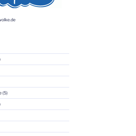
olke.de
)
e
(5)
)