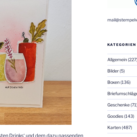
mail@stempelw
KATEGORIEN
Allgemein
(227
Bilder
(5)
Boxen
(136)
Briefumschläg
Geschenke
(71
Goodies
(143)
Karten
(487)
sten Drinks‘ und dem dazu passenden