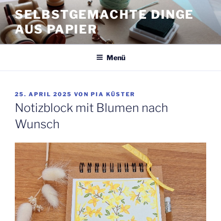
Zum
SELBSTGEMACHTE DINGE
Inhalt
AUS PAPIER
springen
Menü
VERÖFFENTLICHT
25. APRIL 2025
VON
PIA KÜSTER
AM
Notizblock mit Blumen nach
Wunsch