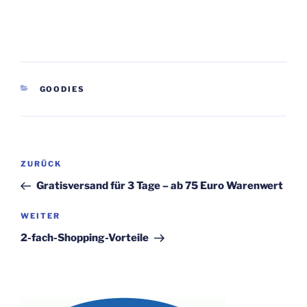
KATEGORIEN
GOODIES
Beitragsnavigation
Vorheriger
ZURÜCK
Beitrag
Gratisversand für 3 Tage – ab 75 Euro Warenwert
Nächster
WEITER
Beitrag
2-fach-Shopping-Vorteile