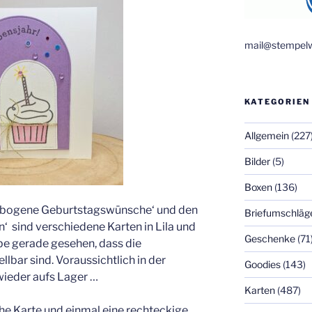
mail@stempelw
KATEGORIEN
Allgemein
(227
Bilder
(5)
Boxen
(136)
bogene Geburtstagswünsche‘ und den
Briefumschläg
‘ sind verschiedene Karten in Lila und
Geschenke
(71
be gerade gesehen, dass die
llbar sind. Voraussichtlich in der
Goodies
(143)
ieder aufs Lager …
Karten
(487)
he Karte und einmal eine rechteckige