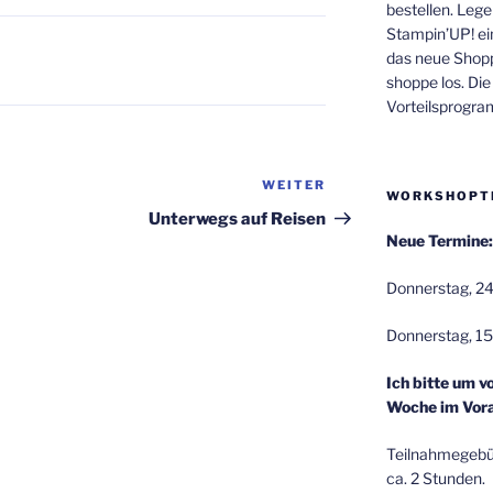
bestellen. Lege
Stampin’UP! ei
das neue Shop
shoppe los. Di
Vorteilsprogr
WEITER
Nächster
WORKSHOPT
Beitrag
Unterwegs auf Reisen
Neue Termine:
Donnerstag, 24
Donnerstag, 15
Ich bitte um v
Woche im Vora
Teilnahmegebüh
ca. 2 Stunden.