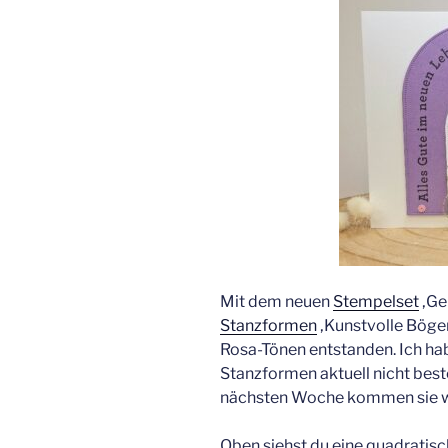
Mit dem neuen
Stempelset
‚Ge
Stanzformen
‚Kunstvolle Bögen
Rosa-Tönen entstanden. Ich ha
Stanzformen aktuell nicht beste
nächsten Woche kommen sie w
Oben siehst du eine quadratisc