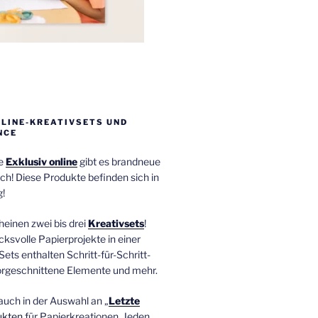
NLINE-KREATIVSETS UND
NCE
ie
Exklusiv online
gibt es brandneue
ch! Diese Produkte befinden sich in
!
einen zwei bis drei
Kreativsets
!
ucksvolle Papierprojekte in einer
Sets enthalten Schritt-für-Schritt-
orgeschnittene Elemente und mehr.
auch in der Auswahl an „
Letzte
ukten
für Papierkreationen. Jeden