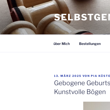
Zum
Inhalt
SELBSTGE
springen
über Mich
Bestellungen
VERÖFFENTLICHT
13. MÄRZ 2025
VON
PIA KÜST
AM
Gebogene Geburt
Kunstvolle Bögen