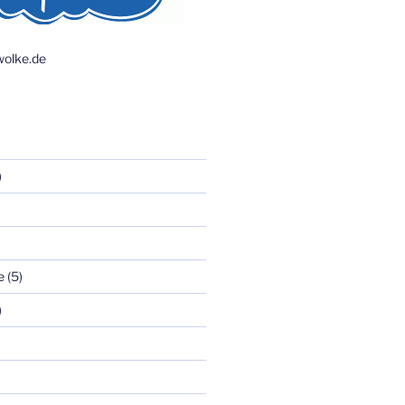
olke.de
)
e
(5)
)