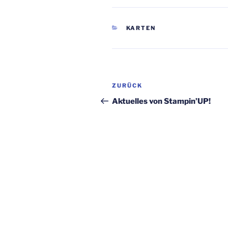
KATEGORIEN
KARTEN
Beitragsnavigation
Vorheriger
ZURÜCK
Beitrag
Aktuelles von Stampin’UP!