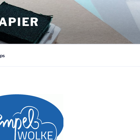
APIER
ps