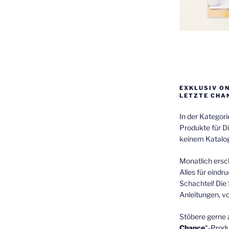
EXKLUSIV O
LETZTE CHA
In der Kategor
Produkte für Di
keinem Katalog
Monatlich ersch
Alles für eindr
Schachtel! Die 
Anleitungen, v
Stöbere gerne 
Chance
“-Prod