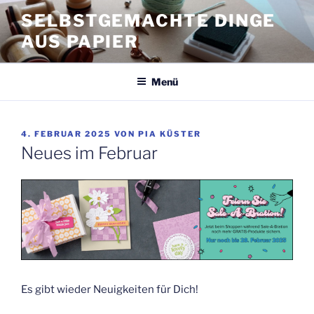
Zum
SELBSTGEMACHTE DINGE
Inhalt
AUS PAPIER
springen
Menü
VERÖFFENTLICHT
4. FEBRUAR 2025
VON
PIA KÜSTER
AM
Neues im Februar
Es gibt wieder Neuigkeiten für Dich!