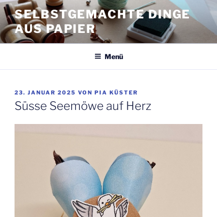
Zum
SELBSTGEMACHTE DINGE
Inhalt
AUS PAPIER
springen
Menü
VERÖFFENTLICHT
23. JANUAR 2025
VON
PIA KÜSTER
AM
Süsse Seemöwe auf Herz