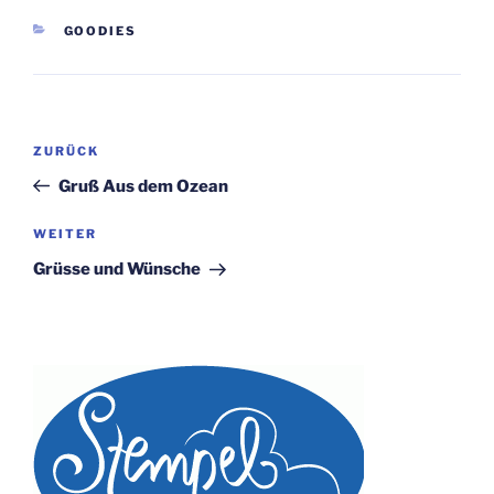
KATEGORIEN
GOODIES
Beitragsnavigation
Vorheriger
ZURÜCK
Beitrag
Gruß Aus dem Ozean
Nächster
WEITER
Beitrag
Grüsse und Wünsche