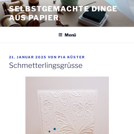
Zum
SELBSTGEMACHTE DINGE
Inhalt
AUS PAPIER
springen
Menü
VERÖFFENTLICHT
21. JANUAR 2025
VON
PIA KÜSTER
AM
Schmetterlingsgrüsse