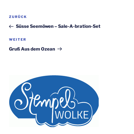
Beitragsnavigation
Vorheriger
ZURÜCK
Beitrag
Süsse Seemöwen – Sale-A-bration-Set
Nächster
WEITER
Beitrag
Gruß Aus dem Ozean