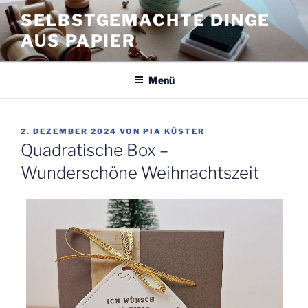
Zum
SELBSTGEMACHTE DINGE
Inhalt
AUS PAPIER
springen
Menü
VERÖFFENTLICHT
2. DEZEMBER 2024
VON
PIA KÜSTER
AM
Quadratische Box –
Wunderschöne Weihnachtszeit