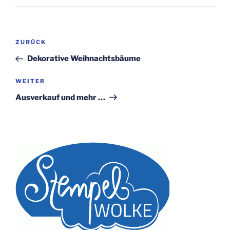
Beitragsnavigation
Vorheriger
ZURÜCK
Beitrag
Dekorative Weihnachtsbäume
Nächster
WEITER
Beitrag
Ausverkauf und mehr …