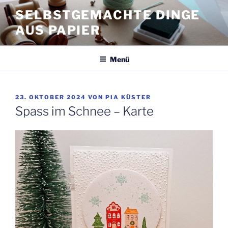
Zum
SELBSTGEMACHTE DINGE
Inhalt
AUS PAPIER
springen
Menü
VERÖFFENTLICHT
23. OKTOBER 2024
VON
PIA KÜSTER
AM
Spass im Schnee – Karte