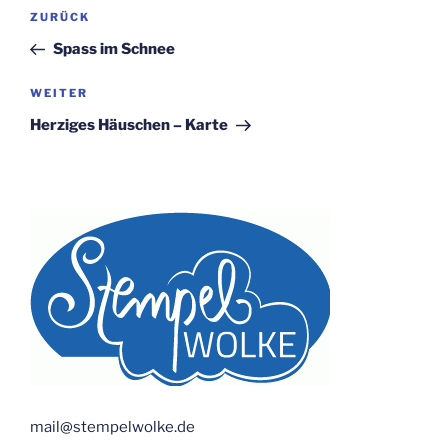
Beitragsnavigation
Vorheriger
ZURÜCK
Beitrag
Spass im Schnee
Nächster
WEITER
Beitrag
Herziges Häuschen – Karte
mail@stempelwolke.de