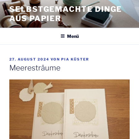
Zum
SELBSTGEMACHTE DINGE
Inhalt
AUS PAPIER
springen
Menü
VERÖFFENTLICHT
27. AUGUST 2024
VON
PIA KÜSTER
AM
Meeresträume