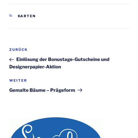
KATEGORIEN
KARTEN
Beitragsnavigation
Vorheriger
ZURÜCK
Beitrag
Einlösung der Bonustage-Gutscheine und
Designerpapier-Aktion
Nächster
WEITER
Beitrag
Gemalte Bäume – Prägeform