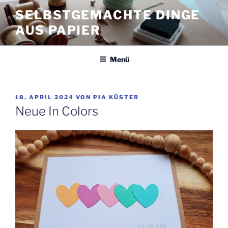
Zum
SELBSTGEMACHTE DINGE
Inhalt
AUS PAPIER
springen
Menü
VERÖFFENTLICHT
18. APRIL 2024
VON
PIA KÜSTER
AM
Neue In Colors