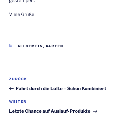
gestempelt.
Viele Grüße!
KATEGORIEN
ALLGEMEIN
,
KARTEN
Beitragsnavigation
Vorheriger
ZURÜCK
Beitrag
Fahrt durch die Lüfte – Schön Kombiniert
Nächster
WEITER
Beitrag
Letzte Chance auf Auslauf-Produkte