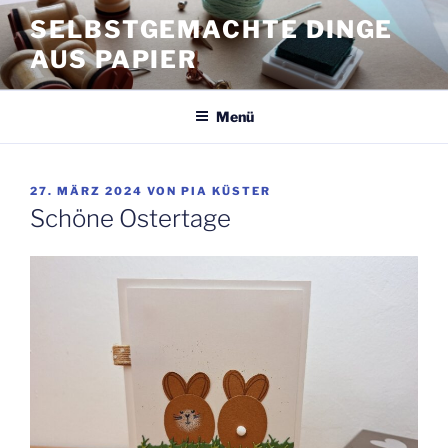
Zum
SELBSTGEMACHTE DINGE
Inhalt
AUS PAPIER
springen
Menü
VERÖFFENTLICHT
27. MÄRZ 2024
VON
PIA KÜSTER
AM
Schöne Ostertage