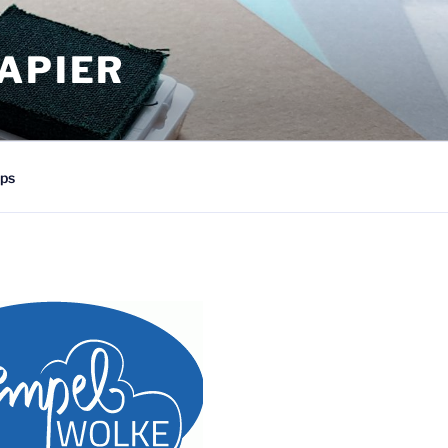
APIER
ps