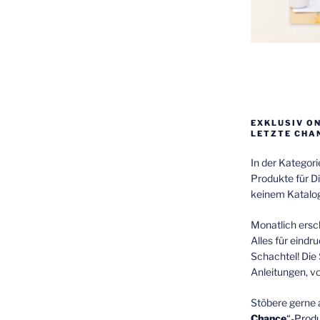
EXKLUSIV O
LETZTE CHA
In der Kategor
Produkte für Di
keinem Katalog
Monatlich ersch
Alles für eindr
Schachtel! Die 
Anleitungen, v
Stöbere gerne 
Chance
“-Prod