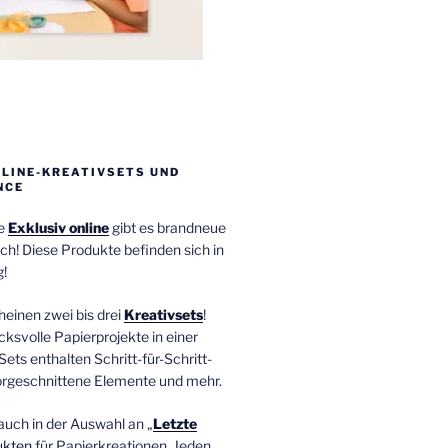
NLINE-KREATIVSETS UND
NCE
ie
Exklusiv online
gibt es brandneue
ch! Diese Produkte befinden sich in
!
einen zwei bis drei
Kreativsets
!
ucksvolle Papierprojekte in einer
Sets enthalten Schritt-für-Schritt-
orgeschnittene Elemente und mehr.
auch in der Auswahl an „
Letzte
ukten
für Papierkreationen. Jeden