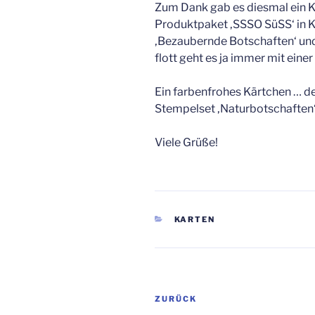
Zum Dank gab es diesmal ein 
Produktpaket ‚SSSO SüSS‘ in 
‚Bezaubernde Botschaften‘ und
flott geht es ja immer mit eine
Ein farbenfrohes Kärtchen … der
Stempelset ‚Naturbotschaften
Viele Grüße!
KATEGORIEN
KARTEN
Beitragsnavigation
Vorheriger
ZURÜCK