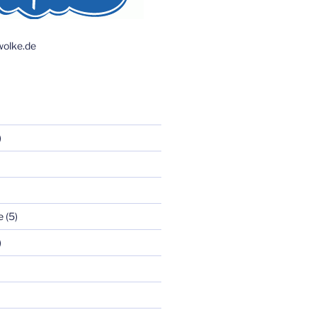
olke.de
)
e
(5)
)