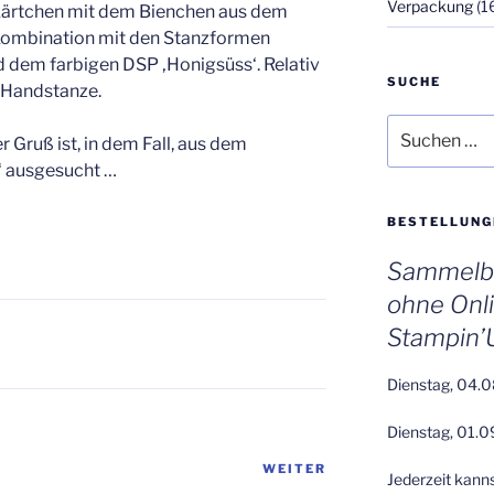
Verpackung
(1
Kärtchen mit dem Bienchen aus dem
Kombination mit den Stanzformen
 dem farbigen DSP ‚Honigsüss‘. Relativ
SUCHE
r Handstanze.
Suchen
 Gruß ist, in dem Fall, aus dem
nach:
‘ ausgesucht …
BESTELLUNG
Sammelbe
ohne Onl
Stampin’
Dienstag, 04.0
Dienstag, 01.0
WEITER
Nächster
Jederzeit kann