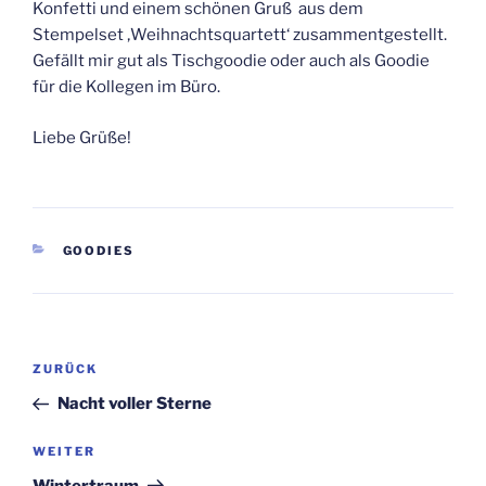
Konfetti und einem schönen Gruß aus dem
Stempelset ‚Weihnachtsquartett‘ zusammentgestellt.
Gefällt mir gut als Tischgoodie oder auch als Goodie
für die Kollegen im Büro.
Liebe Grüße!
KATEGORIEN
GOODIES
Beitragsnavigation
Vorheriger
ZURÜCK
Beitrag
Nacht voller Sterne
Nächster
WEITER
Beitrag
Wintertraum