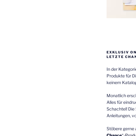
EXKLUSIV O
LETZTE CHA
In der Kategor
Produkte für Di
keinem Katalog
Monatlich ersch
Alles für eindr
Schachtel! Die 
Anleitungen, v
Stöbere gerne 
Chance
“-Prod