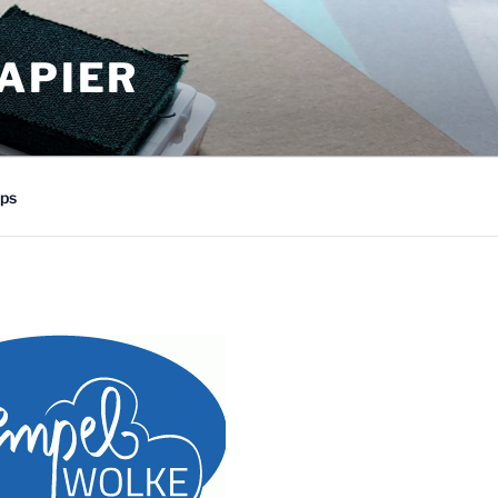
APIER
ps