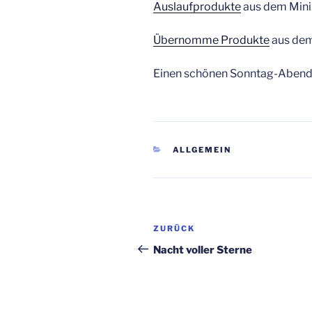
Auslaufprodukte
aus dem Mini
Übernomme Produkte
aus dem
Einen schönen Sonntag-Abend
KATEGORIEN
ALLGEMEIN
Beitragsnavigation
Vorheriger
ZURÜCK
Beitrag
Nacht voller Sterne