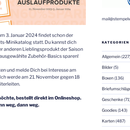
mail@stempelw
m 3. Januar 2024 findet schon der
-Minikatalog statt. Du kannst dich
KATEGORIEN
er anderen Lieblingsprodukt der Saison
 ausgewählte Zubehör-Basics sparen!
Allgemein
(227
Bilder
(5)
ten und melde Dich bei Interesse am
 Ich werde am 21. November gegen 18
Boxen
(136)
terleiten.
Briefumschläg
öchte, bestellt direkt im Onlineshop.
Geschenke
(71
nn weg, dann weg.
Goodies
(143)
Karten
(487)