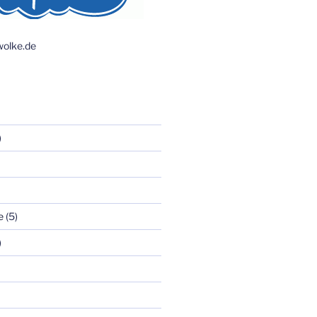
olke.de
)
e
(5)
)