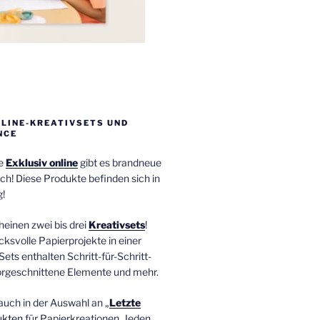
NLINE-KREATIVSETS UND
NCE
ie
Exklusiv online
gibt es brandneue
ch! Diese Produkte befinden sich in
!
einen zwei bis drei
Kreativsets
!
ucksvolle Papierprojekte in einer
Sets enthalten Schritt-für-Schritt-
orgeschnittene Elemente und mehr.
auch in der Auswahl an „
Letzte
ukten
für Papierkreationen. Jeden