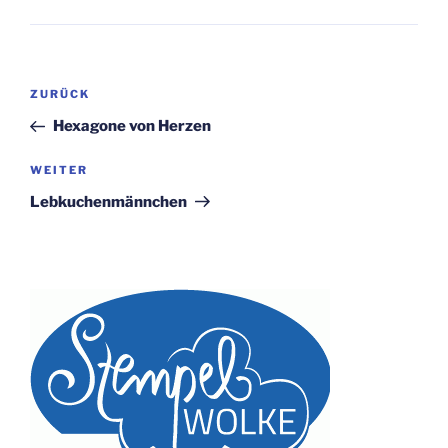
Beitragsnavigation
Vorheriger
ZURÜCK
Beitrag
Hexagone von Herzen
Nächster
WEITER
Beitrag
Lebkuchenmännchen