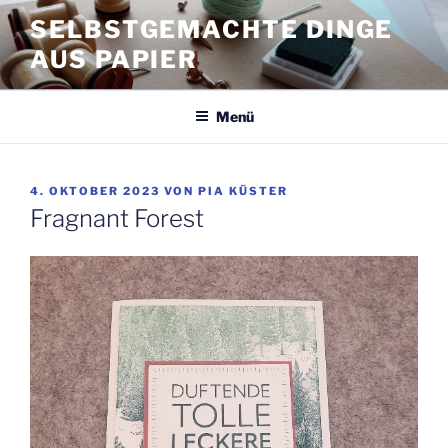
Zum
SELBSTGEMACHTE DINGE
Inhalt
AUS PAPIER
springen
Menü
VERÖFFENTLICHT
4. OKTOBER 2023
VON
PIA KÜSTER
AM
Fragnant Forest