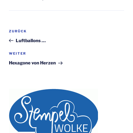
Beitragsnavigation
Vorheriger
ZURÜCK
Beitrag
Luftballons …
Nächster
WEITER
Beitrag
Hexagone von Herzen