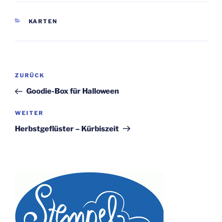
KATEGORIEN
KARTEN
Beitragsnavigation
Vorheriger
ZURÜCK
Beitrag
Goodie-Box für Halloween
Nächster
WEITER
Beitrag
Herbstgeflüster – Kürbiszeit