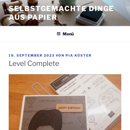
Zum
SELBSTGEMACHTE DINGE
Inhalt
AUS PAPIER
springen
Menü
VERÖFFENTLICHT
19. SEPTEMBER 2023
VON
PIA KÜSTER
AM
Level Complete