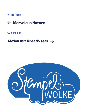
Beitragsnavigation
Vorheriger
ZURÜCK
Beitrag
Marvelous Nature
Nächster
WEITER
Beitrag
Aktion mit Kreativsets