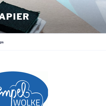
APIER
ps