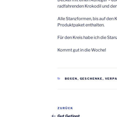
radfahrenden Krokodil und den 
Alle Stanzformen, bis auf den K
Produktpaket enthalten.
Für den Kreis habe ich die Stan
Kommt gut in die Woche!
KATEGORIEN
BOXEN
,
GESCHENKE
,
VERP
Beitragsnavigation
Vorheriger
ZURÜCK
Beitrag
Gut Getippt