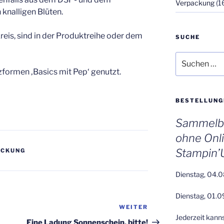
Verpackung
(1
knalligen Blüten.
reis, sind in der Produktreihe oder dem
SUCHE
Suchen
nach:
zformen ‚Basics mit Pep‘ genutzt.
BESTELLUNG
Sammelbe
ohne Onl
Stampin’
ACKUNG
Dienstag, 04.0
Dienstag, 01.0
WEITER
Nächster
Jederzeit kann
Beitrag
Eine Ladung Sonnenschein, bitte!