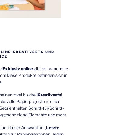
NLINE-KREATIVSETS UND
NCE
ie
Exklusiv online
gibt es brandneue
ch! Diese Produkte befinden sich in
!
einen zwei bis drei
Kreativsets
!
ucksvolle Papierprojekte in einer
Sets enthalten Schritt-für-Schritt-
orgeschnittene Elemente und mehr.
auch in der Auswahl an „
Letzte
ukten
für Papierkreationen. Jeden