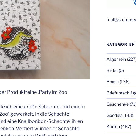
mail@stempelw
KATEGORIEN
Allgemein
(227
Bilder
(5)
Boxen
(136)
der Produktreihe ‚Party im Zoo‘
Briefumschläg
Geschenke
(71
te ich eine große Schachtel mit einem
oo‘ gewerkelt. In die Schachtel
Goodies
(143)
und eine Knallbonbon-Schachtel ihren
Karten
(487)
henken. Verziert wurde der Schachtel-
benfalls aus dem DSP- und dem