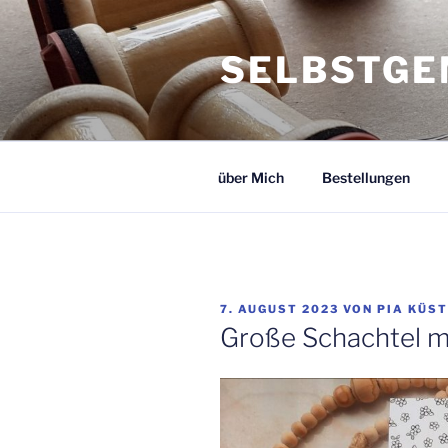
Zum
Inhalt
SELBSTGE
springen
über Mich
Bestellungen
VERÖFFENTLICHT
7. AUGUST 2023
VON
PIA KÜS
AM
Große Schachtel m