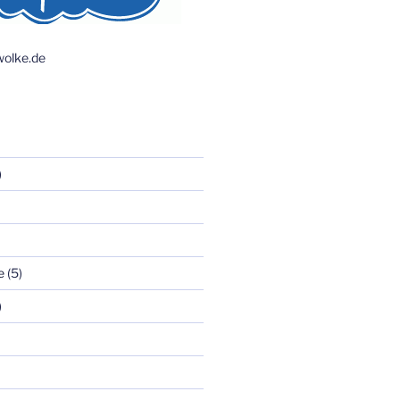
olke.de
)
e
(5)
)