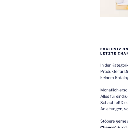
EXKLUSIV O
LETZTE CHA
In der Kategor
Produkte für Di
keinem Katalog
Monatlich ersch
Alles für eindr
Schachtel! Die 
Anleitungen, v
Stöbere gerne 
Chance
“-Prod