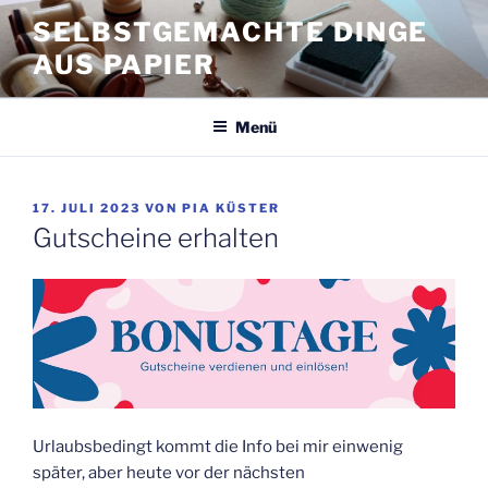
Zum
SELBSTGEMACHTE DINGE
Inhalt
AUS PAPIER
springen
Menü
VERÖFFENTLICHT
17. JULI 2023
VON
PIA KÜSTER
AM
Gutscheine erhalten
Urlaubsbedingt kommt die Info bei mir einwenig
später, aber heute vor der nächsten