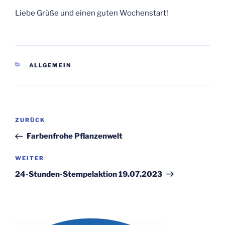
Liebe Grüße und einen guten Wochenstart!
KATEGORIEN
ALLGEMEIN
Beitragsnavigation
Vorheriger
ZURÜCK
Beitrag
Farbenfrohe Pflanzenwelt
Nächster
WEITER
Beitrag
24-Stunden-Stempelaktion 19.07.2023