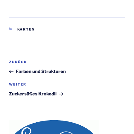
KATEGORIEN
KARTEN
Beitragsnavigation
Vorheriger
ZURÜCK
Beitrag
Farben und Strukturen
Nächster
WEITER
Beitrag
Zuckersüßes Krokodil