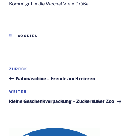
Komm‘ gut in die Woche! Viele Grüße …
KATEGORIEN
GOODIES
Beitragsnavigation
Vorheriger
ZURÜCK
Beitrag
Nähmaschine – Freude am Kreieren
Nächster
WEITER
Beitrag
kleine Geschenkverpackung – Zuckersüßer Zoo