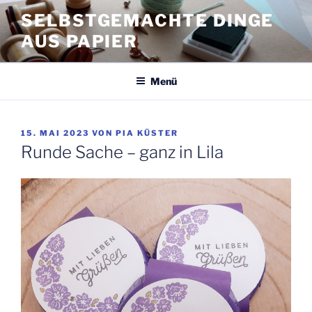
Zum
SELBSTGEMACHTE DINGE
Inhalt
AUS PAPIER
springen
Menü
VERÖFFENTLICHT
15. MAI 2023
VON
PIA KÜSTER
AM
Runde Sache – ganz in Lila