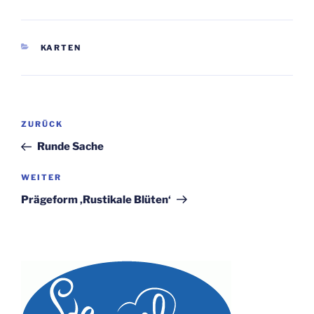
KATEGORIEN
KARTEN
Beitragsnavigation
Vorheriger
ZURÜCK
Beitrag
Runde Sache
Nächster
WEITER
Beitrag
Prägeform ‚Rustikale Blüten‘