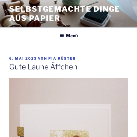
Zum
SELBSTGEMACHTE DINGE
Inhalt
AUS PAPIER
springen
Menü
VERÖFFENTLICHT
6. MAI 2023
VON
PIA KÜSTER
AM
Gute Laune Äffchen