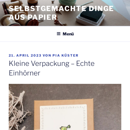
Zum
SELBSTGEMACHTE DINGE
Inhalt
AUS PAPIER
springen
Menü
VERÖFFENTLICHT
21. APRIL 2023
VON
PIA KÜSTER
AM
Kleine Verpackung – Echte
Einhörner