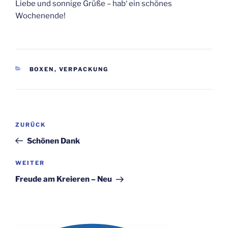
Liebe und sonnige Grüße – hab‘ ein schönes
Wochenende!
KATEGORIEN
BOXEN
,
VERPACKUNG
Beitragsnavigation
Vorheriger
ZURÜCK
Beitrag
Schönen Dank
Nächster
WEITER
Beitrag
Freude am Kreieren – Neu