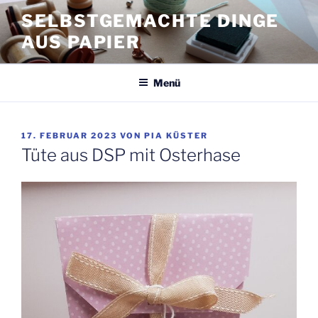
Zum
SELBSTGEMACHTE DINGE
Inhalt
AUS PAPIER
springen
Menü
VERÖFFENTLICHT
17. FEBRUAR 2023
VON
PIA KÜSTER
AM
Tüte aus DSP mit Osterhase