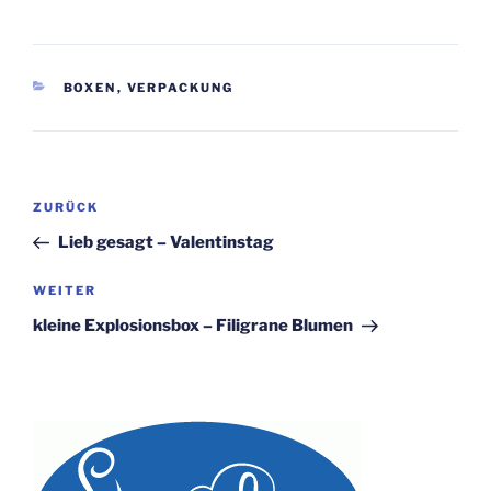
KATEGORIEN
BOXEN
,
VERPACKUNG
Beitragsnavigation
Vorheriger
ZURÜCK
Beitrag
Lieb gesagt – Valentinstag
Nächster
WEITER
Beitrag
kleine Explosionsbox – Filigrane Blumen