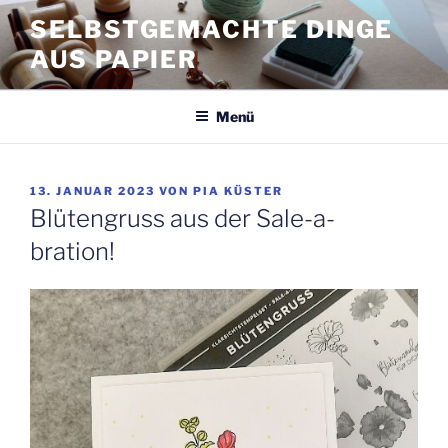
Zum
SELBSTGEMACHTE DINGE
Inhalt
AUS PAPIER
springen
Menü
VERÖFFENTLICHT
13. JANUAR 2023
VON
PIA KÜSTER
AM
Blütengruss aus der Sale-a-
bration!