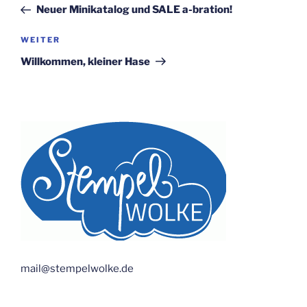
Beitrag
Neuer Minikatalog und SALE a-bration!
Nächster
WEITER
Beitrag
Willkommen, kleiner Hase
mail@stempelwolke.de