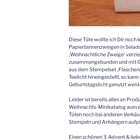
Diese Tüte wollte ich Dir noch k
Papiertannenzweigen in Selad
‚Weihnachtliche Zweige‘ verzi
zusammengebunden und mit Gl
aus dem Stempelset ‚Flaschenpo
Teelicht hineingestellt, so kan
Geburtstagslicht genutzt werd
Leider ist bereits alles an Prod
Weihnachts-Minikatalog ausverk
Tüten noch bei anderen Verkäuf
Stempeln und Anhängern aufp
Einen schönen 3. Advent & lieb