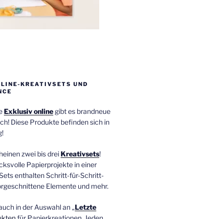
NLINE-KREATIVSETS UND
NCE
ie
Exklusiv online
gibt es brandneue
ch! Diese Produkte befinden sich in
!
einen zwei bis drei
Kreativsets
!
ucksvolle Papierprojekte in einer
Sets enthalten Schritt-für-Schritt-
orgeschnittene Elemente und mehr.
auch in der Auswahl an „
Letzte
ukten
für Papierkreationen. Jeden