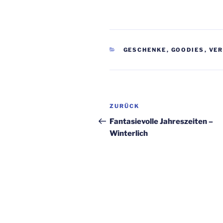
KATEGORIEN
GESCHENKE
,
GOODIES
,
VE
Beitragsnavigation
Vorheriger
ZURÜCK
Beitrag
Fantasievolle Jahreszeiten –
Winterlich