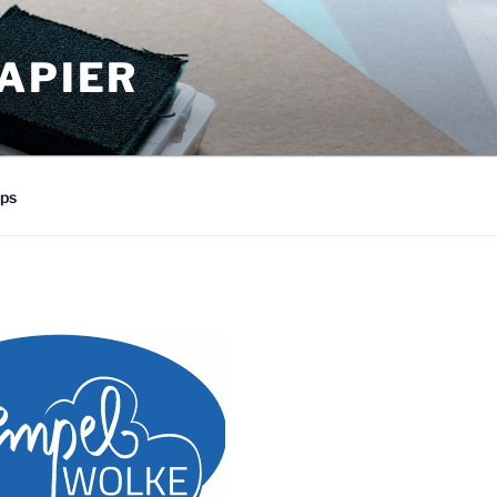
APIER
ps