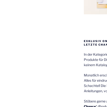
EXKLUSIV O
LETZTE CHA
In der Kategor
Produkte für Di
keinem Katalog
Monatlich ersch
Alles für eindr
Schachtel! Die 
Anleitungen, v
Stöbere gerne 
Chance
“-Prod