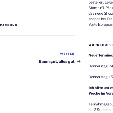
bestellen. Lege
Stampin’UP! ei
das neue Shop
shoppe los. Di
Vorteilsprogr
RPACKUNG
WORKSHOPT
WEITER
Nächster
Neue Termine:
Beitrag
Baum gut, alles gut
Donnerstag, 24
Donnerstag, 15
Ich bitte um v
Woche im Vora
Teilnahmegebüh
ca. 2 Stunden.