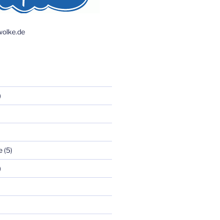
olke.de
)
e
(5)
)