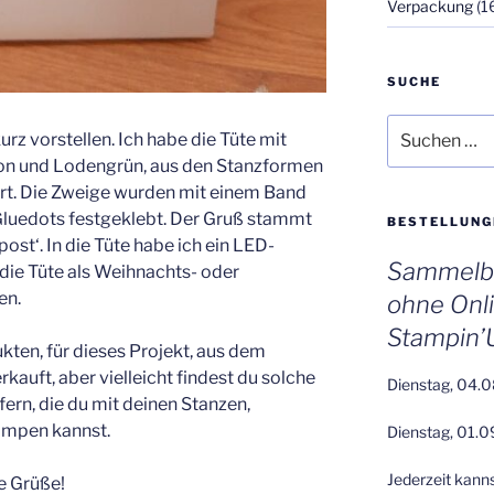
Verpackung
(1
SUCHE
Suchen
urz vorstellen. Ich habe die Tüte mit
nach:
on und Lodengrün, aus den Stanzformen
ert. Die Zweige wurden mit einem Band
uedots festgeklebt. Der Gruß stammt
BESTELLUNG
st‘. In die Tüte habe ich ein LED-
Sammelbe
n die Tüte als Weihnachts- oder
en.
ohne Onl
Stampin’
ukten, für dieses Projekt, aus dem
auft, aber vielleicht findest du solche
Dienstag, 04.0
ern, die du mit deinen Stanzen,
impen kannst.
Dienstag, 01.0
Jederzeit kann
e Grüße!